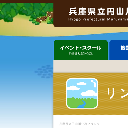
リ
兵庫県立円山川公苑
>リンク