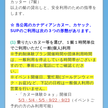
カッター（7艇）
以上の艇の貸出しと、安全利用のための指導を
します。
☆ 当公苑のカナディアンカヌー、カヤック、
SUPのご利用は次の３つの形態があります。
(1)
乗りたいカヌー等を選び、１艇１時間単位
でご利用いただく一般(個人)利用
※予約制体験プラン開催時間や団体利用時間
は、一般利用を停止している時間帯がございま
すので、事前にお電話にてご確認くださ
い。
※イベント開催日、繁忙期(ゴールデンウィー
ク・お盆)など、下記の日程は一般個人利用の
営業を行いません。
・「カヌー体験Ｄａｙ」開催日
5/3・5/4・5/5・9/22・9/23
（イベントご
予約の方のみ利用可能）