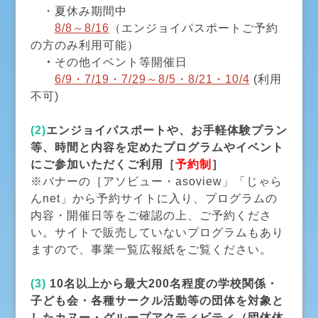
・夏休み期間中
8/8～8/16
（エンジョイパスポートご予約
の方のみ利用可能）
・
その他イベント等開催日
6/9・7/19・7/29～8/5・8/21・10/4
(利用
不可)
(2)
エンジョイパスポートや、お手軽体験プラン
等、時間と内容を定めたプログラムやイベント
にご参加いただくご利用［
予約制
］
※バナーの［アソビュー・asoview」「じゃら
んnet」から予約サイトに入り、プログラムの
内容・開催日等をご確認の上、ご予約くださ
い。サイトで販売していないプログラムもあり
ますので、事業一覧広報紙をご覧ください。
(3)
10名以上から最大200名程度の学校関係・
子ども会・各種サークル活動等の団体を対象と
したカヌー・グループアクティビティ（団体体