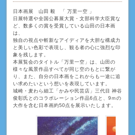
日本画展 山田 毅 「 万里一空 」
日展特選や全国公募展大賞・文部科学大臣賞な
ど、数多くの賞を受賞している山田の日本画
は、
独自の視点や斬新なアイディアを大胆な構成力
と美しい色彩で表現し、観る者の心に強烈な印
象を残します。
本展覧会のタイトル「万里一空」は、山田の
様々な風景作品すべてが同じ空のもとに繋が
り、また、自分の日本画をこれからも一途に追
い求めたいという想いを表現しています。
城崎・麦わら細工「かみや民芸店」三代目 神谷
俊彰氏とのコラボレーション作品6点と、9ｍの
大作を含む日本画約50点を展示いたします。