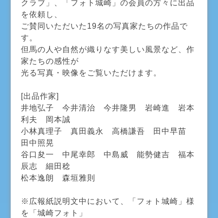
クラブ」、「フォト城崎」の会員の方々に出品
を依頼し、
ご賛同いただいた19名の写真家たちの作品で
す。
但馬の人や自然が織りなす美しい風景など、作
家たちの感性が
光る写真・映像をご覧いただけます。
[出品作家]
井地弘子 今井清治 今井隆男 岩崎進 岩本
利夫 岡本誠
小林真理子 真田義永 高橋謙吾 田中早苗
田中照晃
谷口夋一 中尾幸郎 中島威 能勢健吉 福本
辰志 細田稔
松本逸朗 森垣雅則
※広報紙説明文中において、「フォト城崎」様
を「城崎フォト」