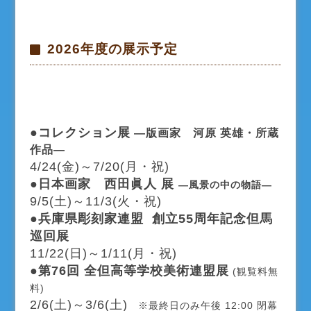
2026年度の展示予定
●コレクション展
―版画家 河原 英雄・所蔵
作品―
4/24(金)～7/20(月・祝)
●日本画家 西田眞人 展
―風景の中の物語―
9/5(土)～11/3(火・祝)
●兵庫県彫刻家連盟 創立55周年記念但馬
巡回展
11/22(日)～1/11(月・祝)
●第76回 全但高等学校美術連盟展
(観覧料無
料)
2/6(土)～3/6(土)
※最終日のみ午後 12:00 閉幕