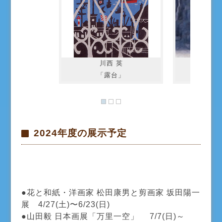
川西 英
東山
「露台」
「フィ
2024年度の展示予定
●花と和紙・洋画家 松田康男と剪画家 坂田陽一
展 4/27(土)〜6/23(日)
●山田毅 日本画展「万里一空」 7/7(日)～