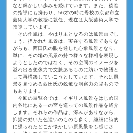
など輝かしい歩みを続けています。また、後進
の指導にも携わり、56才の時に母校の京都市立
芸術大学の教授に就任、現在は大阪芸術大学で
指導しています。
その作風は、やはり主となるのは風景画でし
ょう。描かれた風景は、実在する風景でありな
がらも、西田氏の眼を通した心象風景となり、
単に、その場の風景の持つ様々な様相を表現し
ようとしたのではなく、その空間のイメージを
溢れ出る想像力で文脈あるものに紡いで物語と
して再構築していこうとしています。それは風
景を見つめる西田氏の鋭敏な洞察力の賜もので
もあります。
今回の展覧会では、イギリス風景をはじめ国
内各地にある一の宮を巡っての風景作品を紹介
します。それらの作品は、深みがありながら、
抑揚の効いた色遣いのものも多く、繊細に詩的
に綴られたどこか懐かしい原風景をも感じさ