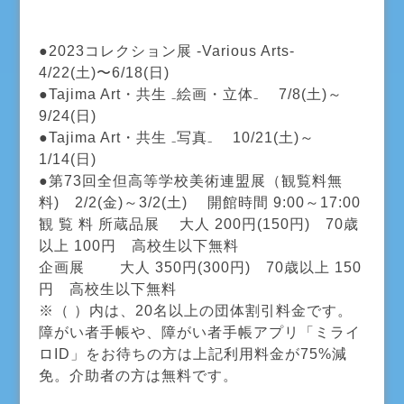
●2023コレクション展 -Various Arts-
4/22(土)〜6/18(日)
●Tajima Art・共生 ₋絵画・立体₋ 7/8(土)～
9/24(日)
●Tajima Art・共生 ₋写真₋ 10/21(土)～
1/14(日)
​●第73回全但高等学校美術連盟展（観覧料無
料) 2/2(金)～3/2(土) 開館時間 9:00～17:00
観 覧 料 所蔵品展 大人 200円(150円) 70歳
以上 100円 高校生以下無料
企画展 大人 350円(300円) 70歳以上 150
円 高校生以下無料
※（ ）内は、20名以上の団体割引料金です。
障がい者手帳や、障がい者手帳アプリ「ミライ
ロID」をお待ちの方は上記利用料金が75%減
免。介助者の方は無料です。