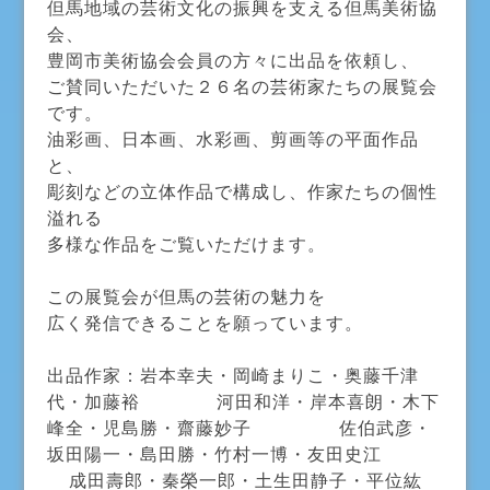
但馬地域の芸術文化の振興を支える但馬美術協
会、
豊岡市美術協会会員の方々に出品を依頼し、
ご賛同いただいた２６名の芸術家たちの展覧会
です。
油彩画、日本画、水彩画、剪画等の平面作品
と、
彫刻などの立体作品で構成し、作家たちの個性
溢れる
多様な作品をご覧いただけます。
この展覧会が但馬の芸術の魅力を
広く発信できることを願っています。
出品作家：岩本幸夫・岡崎まりこ・奥藤千津
代・加藤裕 河田和洋・岸本喜朗・木下
峰全・児島勝・齋藤妙子 佐伯武彦・
坂田陽一・島田勝・竹村一博・友田史江
成田壽郎・秦榮一郎・土生田静子・平位紘