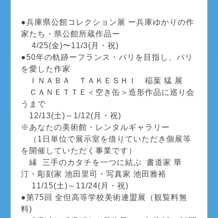
●兵庫県公館コレクション展 ー兵庫ゆかりの作
家たち・県公館所蔵作品ー
4/25(金)〜11/3(月・祝)
●50年の軌跡ーフランス・パリを目指し、パリ
を愛した作家
ＩＮＡＢＡ ＴＡＫＥＳＨＩ 稲葉 猛 展
ＣＡＮＥＴＴＥ＜空き缶＞造形作品に巡り会
うまで
12/13(土)～1/12(月・祝)
※あなたの美術館・レンタルギャラリー
（1日単位で展示室を借りていただき個展等
を開催していただく事業です）
縁 三手のカタチを一つに結ぶ 書道家 華
汀・彫刻家 池田里司・写真家 池田雅裕
11/15(土)～11/24(月・祝)
​●第75回 全但高等学校美術連盟展（観覧料無
料)