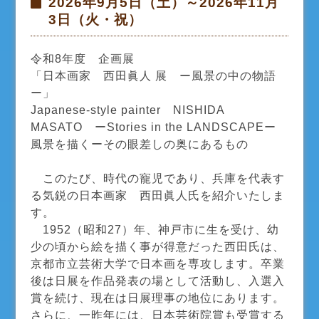
2026年9月5日（土）～2026年11月
3日（火・祝）
令和8年度 企画展
「日本画家 西田眞人 展 ー風景の中の物語
ー」
Japanese-style painter NISHIDA
MASATO ーStories in the LANDSCAPEー
風景を描くーその眼差しの奥にあるもの
このたび、時代の寵児であり、兵庫を代表す
る気鋭の日本画家 西田眞人氏を紹介いたしま
す。
1952（昭和27）年、神戸市に生を受け、幼
少の頃から絵を描く事が得意だった西田氏は、
京都市立芸術大学で日本画を専攻します。卒業
後は日展を作品発表の場として活動し、入選入
賞を続け、現在は日展理事の地位にあります。
さらに、一昨年には、日本芸術院賞も受賞する