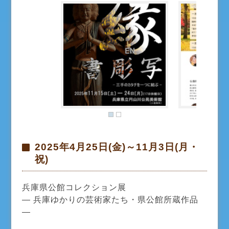
2025年4月25日(金)～11月3日(月・
祝)
兵庫県公館コレクション展
— 兵庫ゆかりの芸術家たち・県公館所蔵作品
—